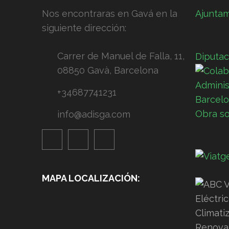
Nos encontraras en Gavá en la
Ajunta
siguiente dirección:
Carrer de Manuel de Falla, 11,
Diputac
08850 Gavà, Barcelona
+34687741231
Obra so
info@adisga.com
MAPA LOCALIZACIÓN: