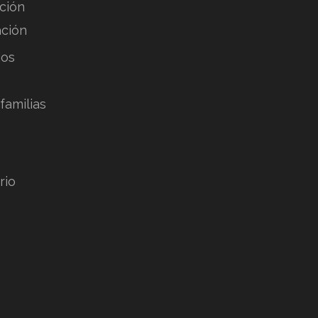
ción
ación
ios
familias
rio