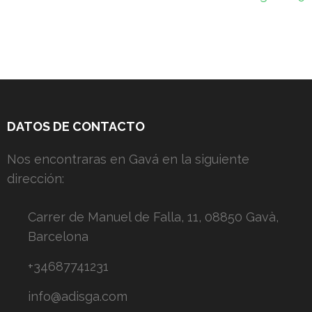
entradas
DATOS DE CONTACTO
Nos encontraras en Gavá en la siguiente
dirección:
Carrer de Manuel de Falla, 11, 08850 Gavà,
Barcelona
+34687741231
info@adisga.com