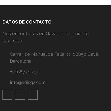
DATOS DE CONTACTO
Nos encontraras en Gavá en la siguiente
dirección:
Carrer de Manuel de Falla, 11, 08850 Gavà,
Barcelona
+34687741231
info@adisga.com